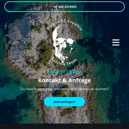
+43 664 4378985
PIRATS OF CROATIA
Kontakt & Anfrage
Du hast Fragen oder möchtest dein Abenteuer buchen?
Jetzt anfragen!